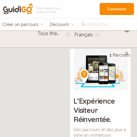
Every place has
Connexion
a story to tell
Créer un parcours
Découvrir
Rechercher…
Tous thèmes
Français
1
Parcours
L’Expérience
Visiteur
Réinventée.
Des parcours et des jeux à
vivre en immersion.