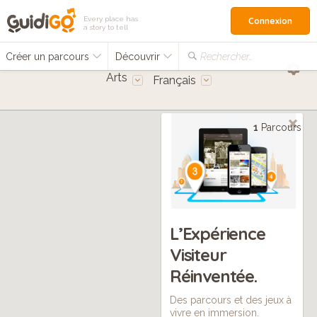
Every place has
Connexion
a story to tell
Créer un parcours
Découvrir
Rechercher…
Arts
Français
1
Parcours
L’Expérience
Visiteur
Réinventée.
Des parcours et des jeux à
vivre en immersion.