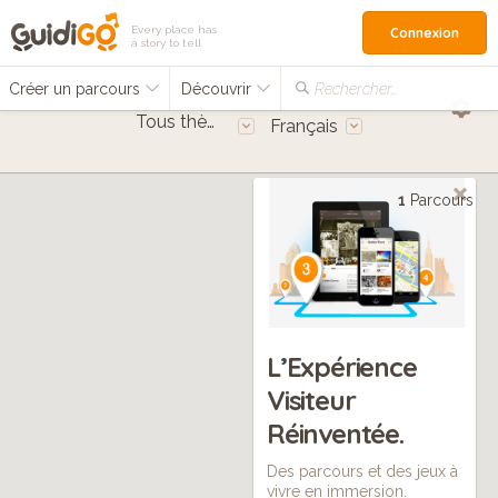
Every place has
Connexion
a story to tell
Créer un parcours
Découvrir
Rechercher…
Tous thèmes
Français
1
Parcours
L’Expérience
Visiteur
Réinventée.
Des parcours et des jeux à
vivre en immersion.