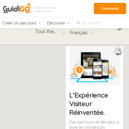
Every place has
Connexion
a story to tell
Créer un parcours
Découvrir
Rechercher…
Tous thèmes
Français
L’Expérience
Visiteur
Réinventée.
Des parcours et des jeux à
vivre en immersion.