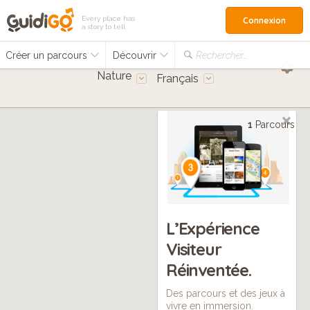
Every place has
Connexion
a story to tell
Créer un parcours
Découvrir
Rechercher…
Nature
Français
1
Parcours
L’Expérience
Visiteur
Réinventée.
Des parcours et des jeux à
vivre en immersion.