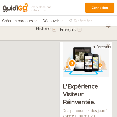
Every place has
Connexion
a story to tell
Créer un parcours
Découvrir
Rechercher…
Histoire
Français
1
Parcours
L’Expérience
Visiteur
Réinventée.
Des parcours et des jeux à
vivre en immersion.