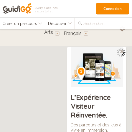
Every place has
Connexion
a story to tell
Créer un parcours
Découvrir
Rechercher…
Arts
Français
L’Expérience
Visiteur
Réinventée.
Des parcours et des jeux à
vivre en immersion.