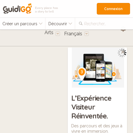
Every place has
Connexion
a story to tell
Créer un parcours
Découvrir
Rechercher…
Arts
Français
L’Expérience
Visiteur
Réinventée.
Des parcours et des jeux à
vivre en immersion.