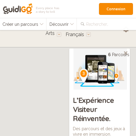
Every place has
Connexion
a story to tell
Créer un parcours
Découvrir
Rechercher…
Arts
Français
6
Parcours
L’Expérience
Visiteur
Réinventée.
4
Des parcours et des jeux à
vivre en immersion.