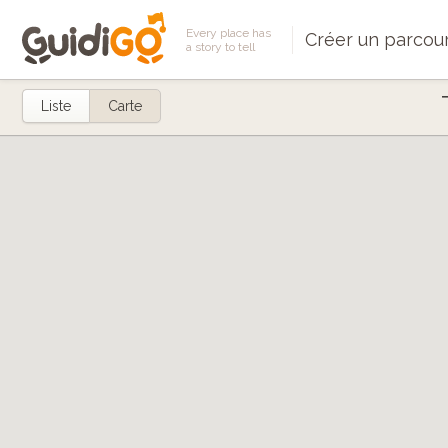
Every place has
Créer un parcou
a story to tell
Liste
Carte