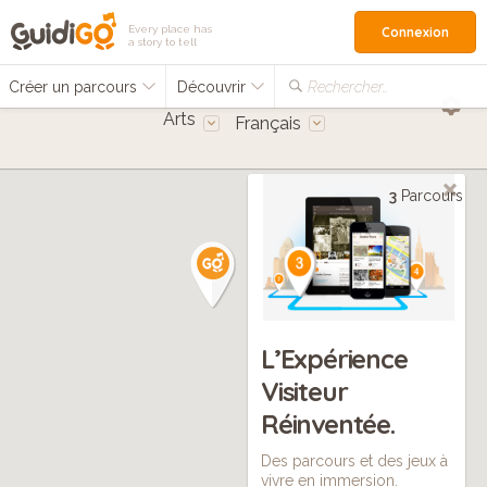
Every place has
Connexion
a story to tell
Créer un parcours
Découvrir
Rechercher…
Arts
Français
3
Parcours
L’Expérience
Visiteur
Réinventée.
Des parcours et des jeux à
vivre en immersion.