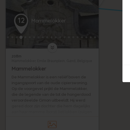
12
Mammelokker
208m
Mammelokker, Emile Braunplein, Gand, Belgique
Mammelokker
De Mammelokker is een reliëf boven de
ingangspoort van de oude cipierswoning.
Op de voorgevel prijkt de Mammelokker,
die de legende van de tot de hongerdood
veroordeelde Cimon uitbeeldt. Hij werd
gered door zijn dochter die hem dagelijks
aan haar mamme (borst) liet lokken (zuigen
of "mammen")
Bron : Stad Gent