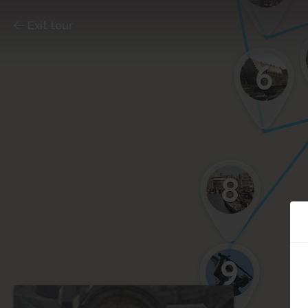
Exit tour
6
8
9