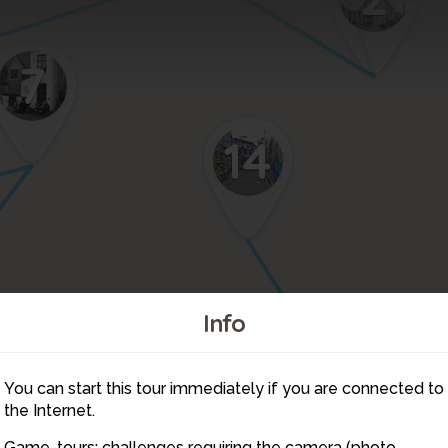
7
14
Info
You can start this tour immediately if you are connected to
12
the Internet.
11
10
Game-tours: challenges requiring the camera (photo