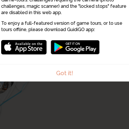
19
18
challenges, magic scanner) and the "locked stops" feature
are disabled in this web app.
17
16
To enjoy a full-featured version of game tours, or to use
14
tours offline, please download GuidiGO app:
15
10
12
13
11
9
8
7
6
5
Got it!
4
3