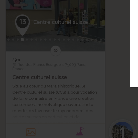
13
Centre culturel suisse
29m
38 Rue des Francs Bourgeois, 75003 Paris,
France
Centre culturel suisse
Situé au cœur du Marais historique, le
Centre culturel suisse (CCS) a pour vocation
de faire connaître en France une création
contemporaine helvétique ouverte sur le
monde, d’y favoriser le rayonnement des
artistes suisses en particulier, et de
promouvoir les liens entre les scènes
1
artistiques suisses et françaises.