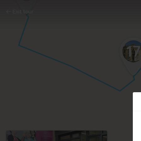
Exit tour
17