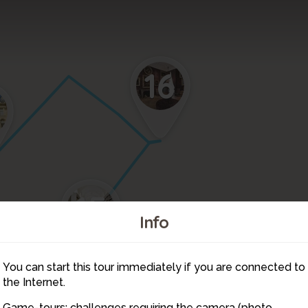
16
15
Info
14
You can start this tour immediately if you are connected to
13
the Internet.
Game-tours: challenges requiring the camera (photo