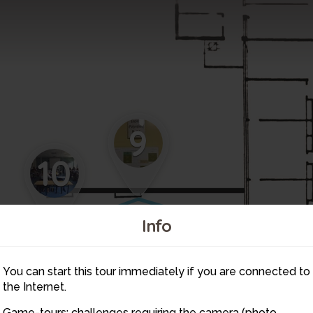
9
10
Info
7
You can start this tour immediately if you are connected to
the Internet.
Game-tours: challenges requiring the camera (photo