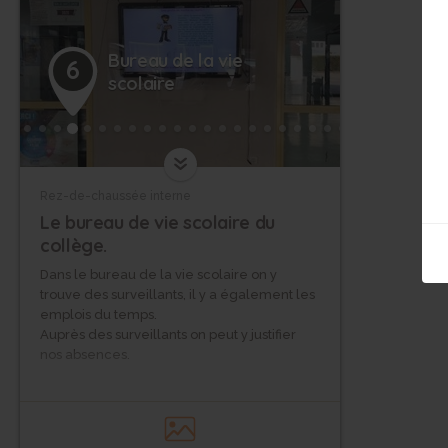
Bureau de la vie
6
scolaire
Rez-de-chaussée interne
Le bureau de vie scolaire du
collège.
Dans le bureau de la vie scolaire on y
trouve des surveillants, il y a également les
emplois du temps.
Auprès des surveillants on peut y justifier
nos absences.