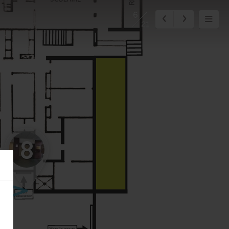
6
21
8