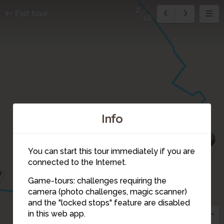
2
Exit tour
18
Info
4
You can start this tour immediately if you are
connected to the Internet.
Game-tours: challenges requiring the
camera (photo challenges, magic scanner)
3
2
and the "locked stops" feature are disabled
in this web app.