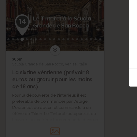
Le Tintoret à la Scuola
14
Grande de San Rocco
380m
Scuola Grande de San Rocco, Venise, Italie
La sixtine véntienne (prévoir 8
euros ou gratuit pour les moins
de 18 ans)
Pour la découverte de l'intérieur, il est
préférable de commencer par l'étage.
L'essentiel du décor fut commandé à un
élève du Titien, Le Tintoret (autoportrait du
Louvre). La confrérie lui commanda dans un
premier temps la décoration à l'étage de la
salle de l'Albergo, décor réalisé entre 1564