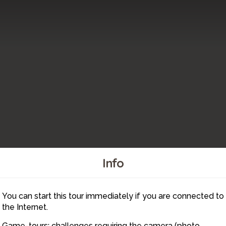
Info
11
12
You can start this tour immediately if you are connected to
14
13
the Internet.
Game-tours: challenges requiring the camera (photo