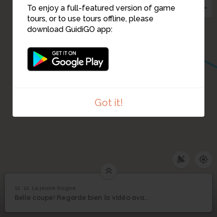
To enjoy a full-featured version of game
tours, or to use tours offline, please
download GuidiGO app:
Got it!
1
/1
La jeune trogne
12. 12. La jeune trogne
1
/1
12. La jeune trogne
12
Belle coupe! Regarde bien la vidéo avant de répondre aux défis !
12. La jeune trogne