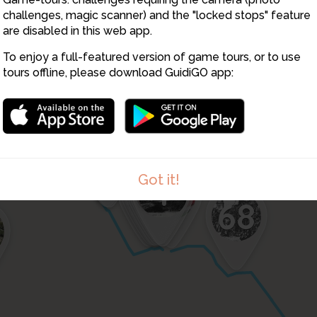
44
45
46
47
48
challenges, magic scanner) and the "locked stops" feature
23
22
are disabled in this web app.
21
2
20
2
27
26
29
28
To enjoy a full-featured version of game tours, or to use
tours offline, please download GuidiGO app:
18
17
19
16
15
14
13
12
11
10
9
8
2
3
6
4
5
7
1
Got it!
69
68
4