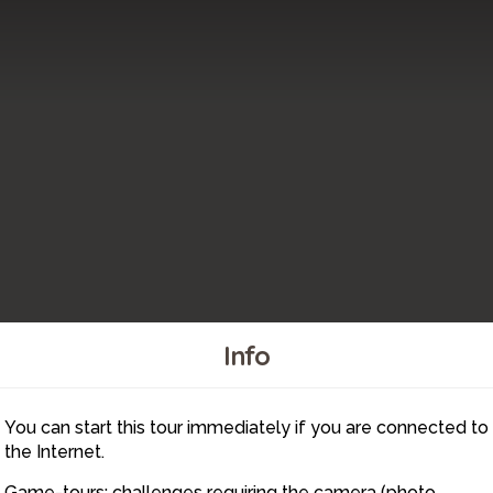
Info
32
31
33
35
You can start this tour immediately if you are connected to
37
34
36
39
38
41
30
40
the Internet.
42
43
Game-tours: challenges requiring the camera (photo