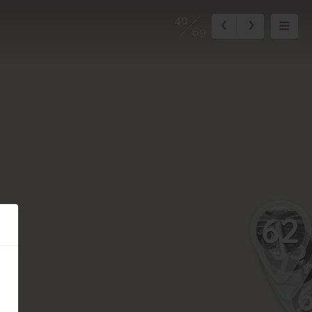
40
69
62
63
6