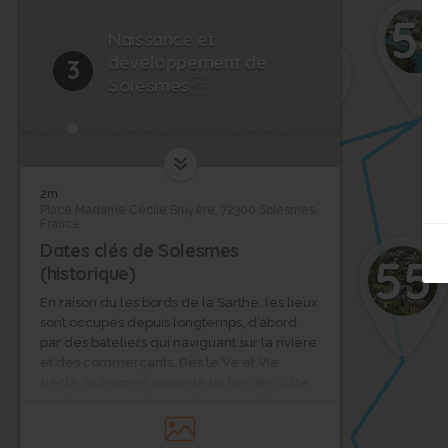
5
Naissance et
53
développement de
3
Solesmes
2m
Place Madame Cécile Bruyère, 72300 Solesmes,
France
Dates clés de Solesmes
55
(historique)
En raison du les bords de la Sarthe, les lieux
sont occupés depuis longtemps, d’abord
par des bateliers qui naviguant sur la rivière
et des commerçants. Dès le Ve et VIe
siècle, Solesmes possède un lieu de culte
qui devient rapidement le centre d’une
importante nécropole. A l’époque gallo-
romaine, il y avait une grande exploitation