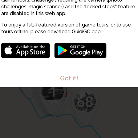
38
41
30
40
42
43
44
45
challenges, magic scanner) and the "locked stops" feature
46
47
8
are disabled in this web app.
23
22
21
24
To enjoy a full-featured version of game tours, or to use
20
25
27
26
29
28
tours offline, please download GuidiGO app:
18
17
19
16
15
14
13
12
11
10
9
8
Got it!
2
3
6
4
5
7
1
69
68