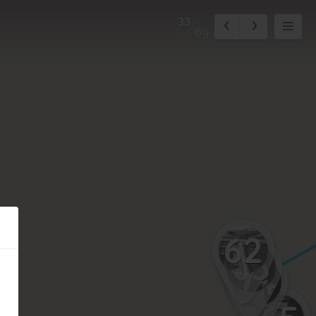
33
69
62
63
64