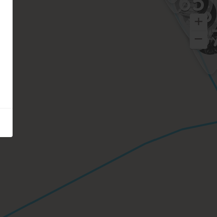
65
66
6