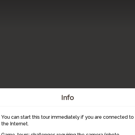
Info
32
31
You can start this tour immediately if you are connected to
33
the Internet.
35
37
34
36
39
Game-tours: challenges requiring the camera (photo