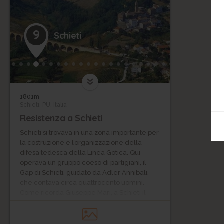
9
Schieti
1801m
Schieti, PU, Italia
Resistenza a Schieti
Schieti si trovava in una zona importante per
la costruzione e l’organizzazione della
difesa tedesca della Linea Gotica. Qui
operava un gruppo coeso di partigiani, il
Gap di Schieti, guidato da Adler Annibali,
che contava circa quattrocento uomini.
Come ricorda Giuseppe Mari, a Schieti il
bando Mussolini, che chiedeva ai partigiani
di presentarsi entro il 25 maggio “venne
solennizzato con una partenza in massa di