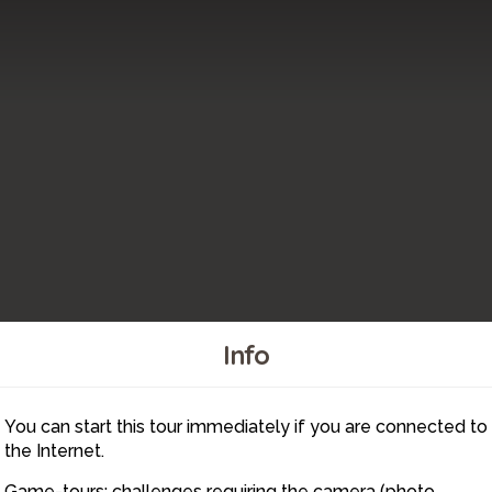
Info
You can start this tour immediately if you are connected to
9
the Internet.
Game-tours: challenges requiring the camera (photo