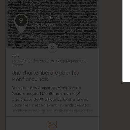
La Charte des
9
Coutumes
30m
45-47 Place des Arcades, 47150 Monflanquin,
France
Une charte libérale pour les
Monflanquinois
De retour des Croisades, Alphonse de
Poitiers acquiert Monflanquin en 1256.
Une charte de 37 articles, dite charte des
Coutumes, met en avant 4 grands thèmes :
les libertés politiques, les libertés civiles, les
préoccupations économiques et les
dispositions de droit pénal.
La charte de Monflanquin influe fortement