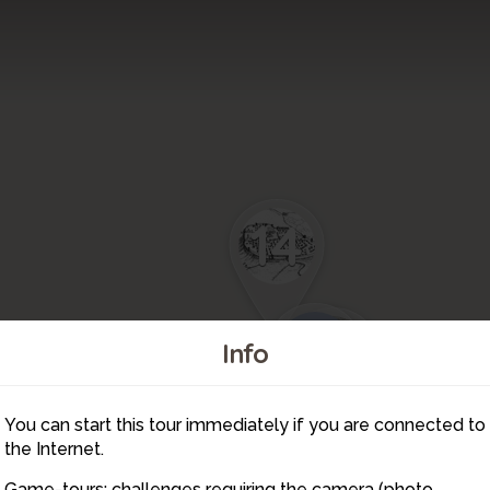
14
1
2
Info
3
15
16
8
4
5
You can start this tour immediately if you are connected to
7
6
17
9
the Internet.
Game-tours: challenges requiring the camera (photo