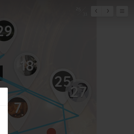
25
31
29
18
25
27
7