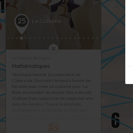
25
Le Costume
1
Le Fantôme de l'Opéra
Mathématiques
Véronique Henriot, la costumière de
l'Opéra de Clermont-Ferrand a besoin de
ton aide pour créer un costume pour "La
5
Flûte enchantée" de Mozart. Elle a décidé
d'utiliser trois couleurs et de respecter une
suite de nombre. Trouve le prochain
enchainement et rends toi au foyer pour
compléter le costume avec les chutes de
tissu proposées en respectant la logique de
ce raisonnement.