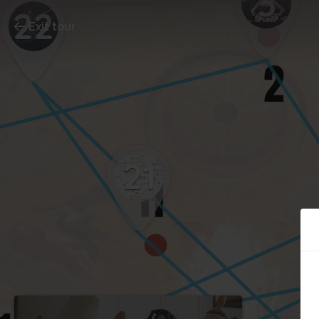
3
22
Exit tour
21