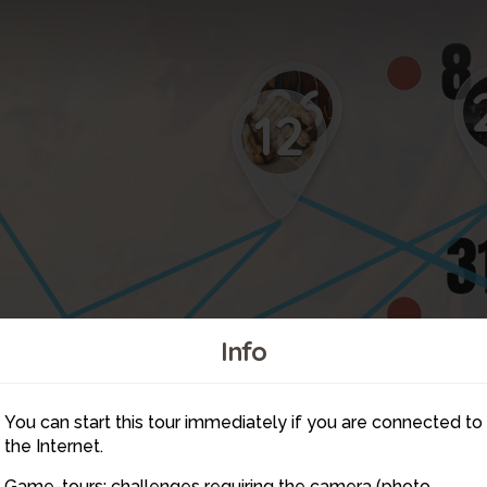
26
12
Info
You can start this tour immediately if you are connected to
the Internet.
Game-tours: challenges requiring the camera (photo