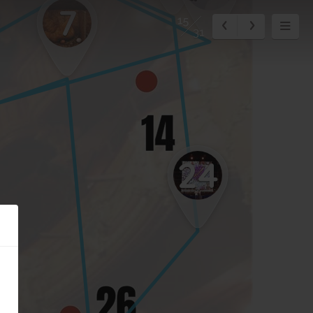
7
15
31
24