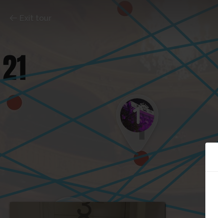
Exit tour
1
5