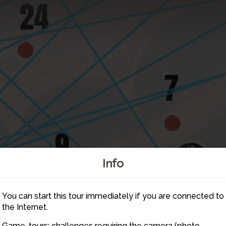
4
Info
You can start this tour immediately if you are connected to
the Internet.
Game-tours: challenges requiring the camera (photo