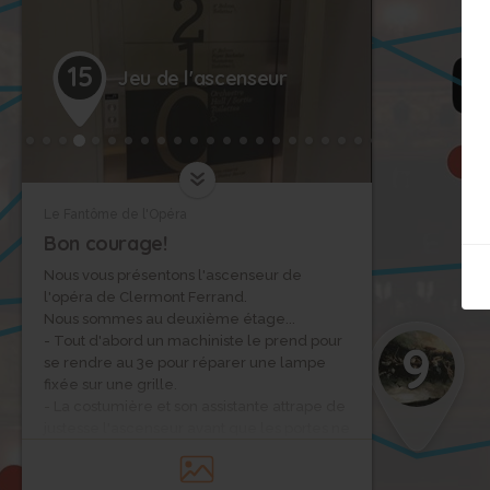
15
Jeu de l'ascenseur
10
Le Fantôme de l'Opéra
Bon courage!
Nous vous présentons l'ascenseur de
l'opéra de Clermont Ferrand.
Nous sommes au deuxième étage...
- Tout d'abord un machiniste le prend pour
9
se rendre au 3e pour réparer une lampe
fixée sur une grille.
- La costumière et son assistante attrape de
justesse l'ascenseur avant que les portes ne
se referment. Elles descendent au -1 pour
rechercher un vieux costume de "La Flûte