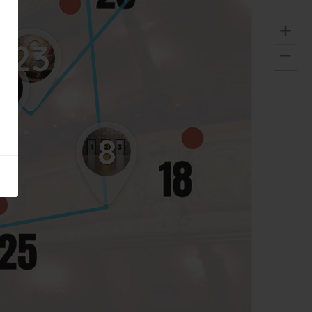
23
6
8