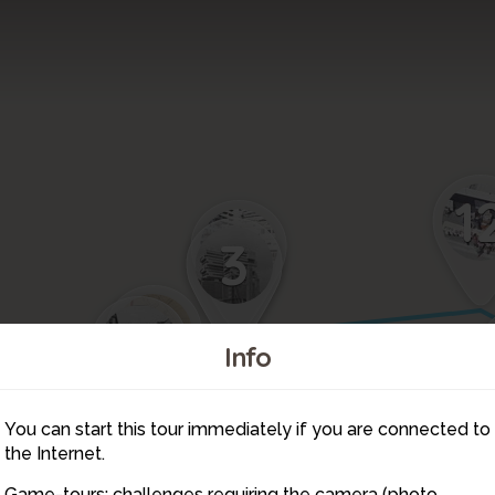
1
13
14
3
4
1
Info
2
You can start this tour immediately if you are connected to
5
6
the Internet.
Game-tours: challenges requiring the camera (photo