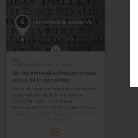
6
Un immeuble conservé
52m
171 Rue de Charenton, Paris, France
Un des immeubles haussmaniens
sauvé de la démolition
Le 171 fait partie des immeubles préservés.
Haussmannien de facture classique
construit en 1900, il compte au
recensement de 1936 47 appartements sur
7 étages. Le rez-de-chaussée est occupé
par des boutiques, notamment une
pharmacie et un épicier qui habitent
l’immeuble.