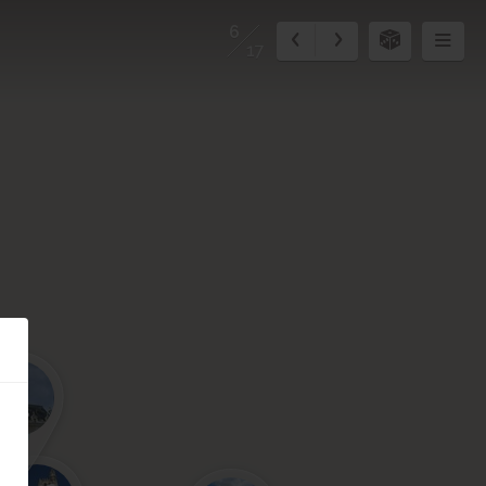
6
17
2