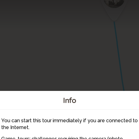
Info
You can start this tour immediately if you are connected to
5
6
the Internet.
Game-tours: challenges requiring the camera (photo