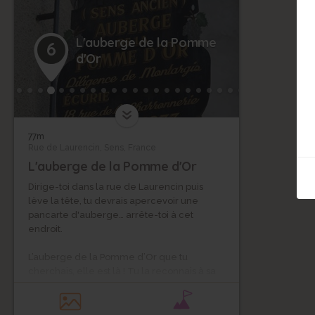
L'auberge de la Pomme
6
d'Or
77m
Rue de Laurencin, Sens, France
L'auberge de la Pomme d'Or
Dirige-toi dans la rue de Laurencin puis
lève la tête, tu devrais apercevoir une
pancarte d'auberge… arrête-toi à cet
endroit.
L’auberge de la Pomme d’Or que tu
cherchais, elle est là ! Tu la reconnais à sa
pancarte…Comme tu le vois sur cette
ancienne enseigne, cette auberge était en
activité jusque dans les années 1930. Et