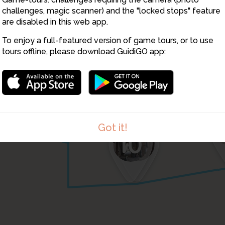
4
7
17
challenges, magic scanner) and the "locked stops" feature
15
are disabled in this web app.
To enjoy a full-featured version of game tours, or to use
tours offline, please download GuidiGO app:
9
8
Got it!
11
10