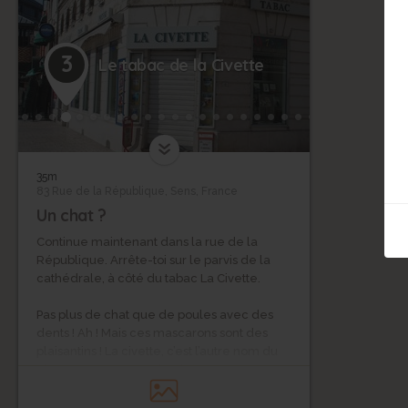
3
Le tabac de la Civette
35m
83 Rue de la République, Sens, France
Un chat ?
Continue maintenant dans la rue de la
République. Arrête-toi sur le parvis de la
cathédrale, à côté du tabac La Civette.
Pas plus de chat que de poules avec des
dents ! Ah ! Mais ces mascarons sont des
plaisantins ! La civette, c’est l’autre nom du
chat musqué ! Cet animal dégage une
odeur de musc (liquide très odorant chez
divers mammifères) et de fleur. Ce liquide