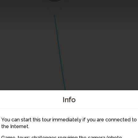
Info
2
You can start this tour immediately if you are connected to
5
6
3
the Internet.
16
Game-tours: challenges requiring the camera (photo