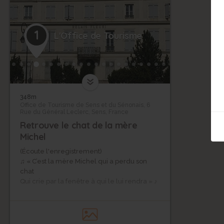
1
L'Office de Tourisme
348m
Office de Tourisme de Sens et du Sénonais, 6
Rue du Général Leclerc, Sens, France
Retrouve le chat de la mère
Michel
(Écoute l'enregistrement)
♫ « C’est la mère Michel qui a perdu son
chat
Qui crie par la fenêtre à qui le lui rendra » ♪
Nous sommes actuellement au point de
départ de notre aventure : l'office de
tourisme. Tu vas devoir te rendre vers