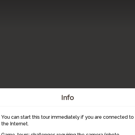
Info
You can start this tour immediately if you are connected to
1
the Internet.
Game-tours: challenges requiring the camera (photo