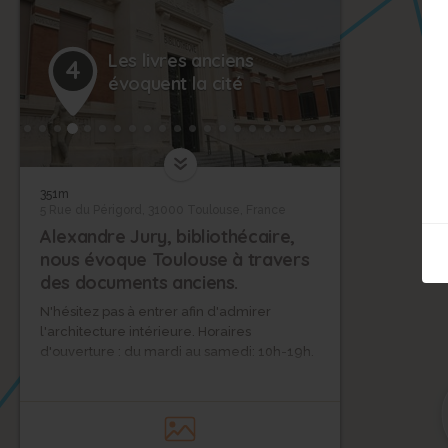
Les livres anciens
4
évoquent la cité
351m
5 Rue du Périgord, 31000 Toulouse, France
Alexandre Jury, bibliothécaire,
nous évoque Toulouse à travers
des documents anciens.
N'hésitez pas à entrer afin d'admirer
l'architecture intérieure. Horaires
d'ouverture : du mardi au samedi: 10h-19h.