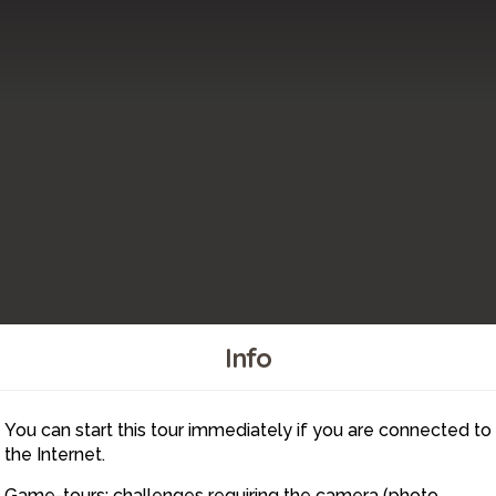
Info
You can start this tour immediately if you are connected to
4
the Internet.
Game-tours: challenges requiring the camera (photo