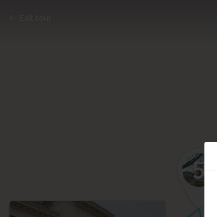
Exit tour
5