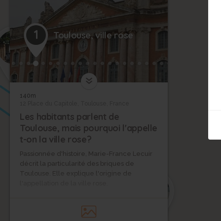
1
Toulouse, ville rose
6
8
140m
12 Place du Capitole, Toulouse, France
Les habitants parlent de
Toulouse, mais pourquoi l'appelle
t-on la ville rose?
Passionnée d'histoire, Marie-France Lecuir
décrit la particularité des briques de
Toulouse. Elle explique l'origine de
9
l'appellation de la ville rose.