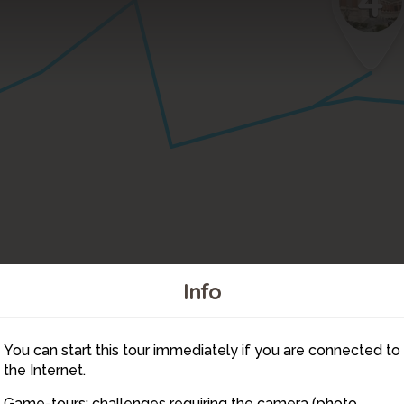
4
Info
You can start this tour immediately if you are connected to
1
the Internet.
Game-tours: challenges requiring the camera (photo