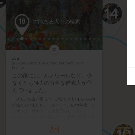
14
13
18
才能ある人々の棲家
11
15m
3-7 Rue Cortot, 18e Arrondissement, Paris,
France
この家には、ルノワールなど、少
なくとも14人の有名な借家人が住
んでいました。
ロズモンの古い家には、少なくとも14人の人物
が住んでいました。 ルノワールの10年後、シ
ュザンヌ・ヴァラドンが息子のモーリス・ ユ
トリロとともに移り住みます。彼女は息子に酒
をやめさせるため、 キャンバスと筆と絵葉書
10
を与えて、鍵をかけた部屋に閉じ込め まし