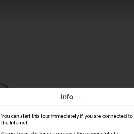
1
0
Info
You can start this tour immediately if you are connected to
19
18
the Internet.
17
Game-tours: challenges requiring the camera (photo