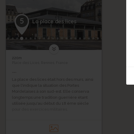
5
La place des lices
220m
Place des Lices, Rennes, France
....
La place des lices était hors des murs, ainsi
que l'indique la situation des Portes
Mordelaises à son sud-est. Elle conserva
longtemps une tradition guerrière étant
utilisée jusqu'au début du 18 ème siècle
pour des exercices militaires.
La place servait aux exécutions des
criminels et aux expositions au pilori
comme l'indiquent encore les plans du