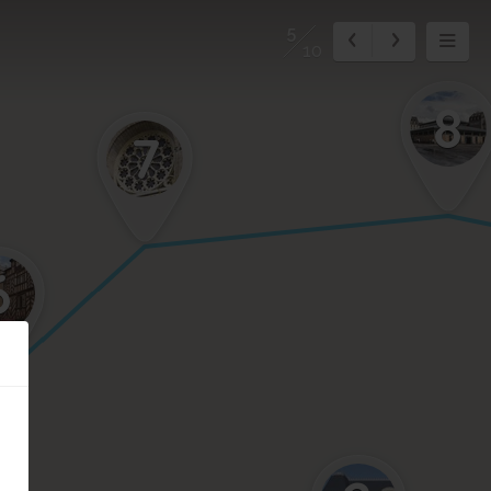
5
10
8
7
6