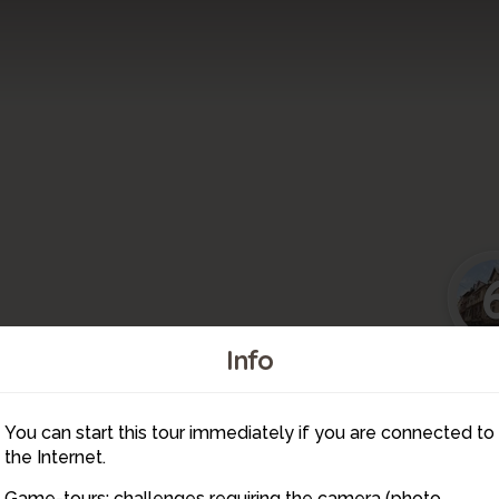
Info
You can start this tour immediately if you are connected to
5
the Internet.
Game-tours: challenges requiring the camera (photo