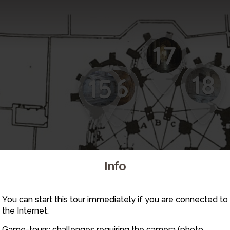
17
18
16
15
Info
14
You can start this tour immediately if you are connected to
the Internet.
Game-tours: challenges requiring the camera (photo