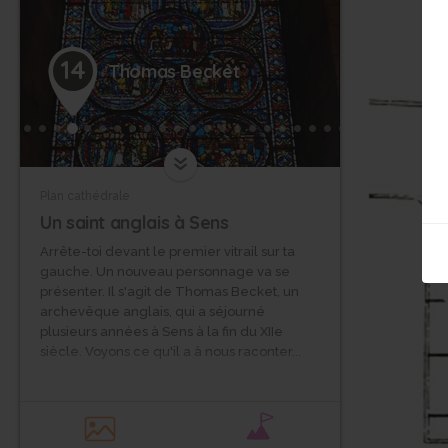
14
Thomas Becket
Plan cathédrale
Un saint anglais à Sens
Arrête-toi devant le premier vitrail sur ta
gauche. Un nouveau personnage va se
présenter. Il s'agit de Thomas Becket, un
archevêque anglais, qui a séjourné
plusieurs années à Sens à la fin du XIIe
siècle. Voyons ce qu'il a à nous raconter...