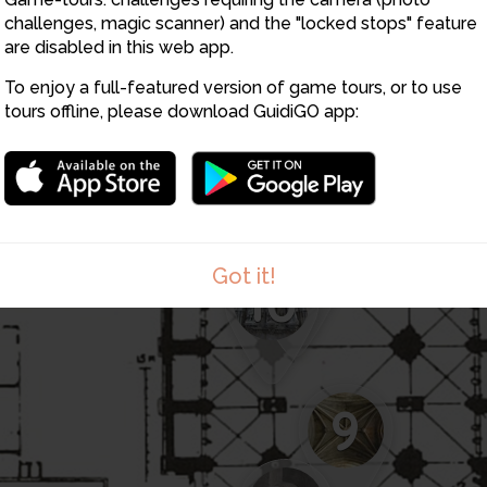
challenges, magic scanner) and the "locked stops" feature
are disabled in this web app.
12
13
To enjoy a full-featured version of game tours, or to use
19
tours offline, please download GuidiGO app:
2
11
Got it!
10
9