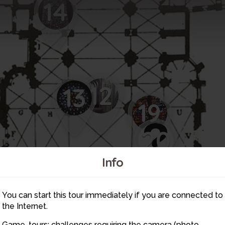
14
12
13
19
20
Info
11
10
You can start this tour immediately if you are connected to
the Internet.
Game-tours: challenges requiring the camera (photo