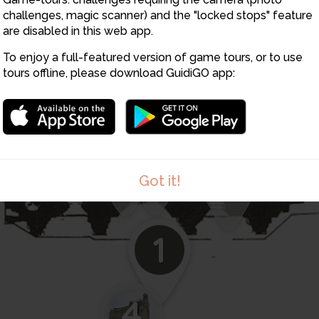
challenges, magic scanner) and the "locked stops" feature
are disabled in this web app.
9
To enjoy a full-featured version of game tours, or to use
tours offline, please download GuidiGO app:
21
8
2
3
7
Got it!
1
4