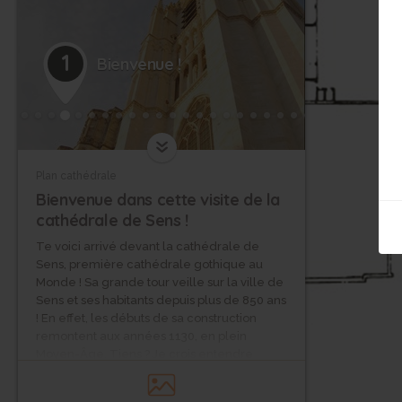
1
Bienvenue !
Plan cathédrale
Bienvenue dans cette visite de la
cathédrale de Sens !
Te voici arrivé devant la cathédrale de
Sens, première cathédrale gothique au
Monde ! Sa grande tour veille sur la ville de
Sens et ses habitants depuis plus de 850 ans
! En effet, les débuts de sa construction
remontent aux années 1130, en plein
Moyen-Âge. Tiens ? Je crois entendre
quelqu’un qui t’appelle… Avance vers le
portail central de la cathédrale, et cherche