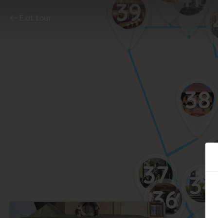
39
Exit tour
38
37
34
36