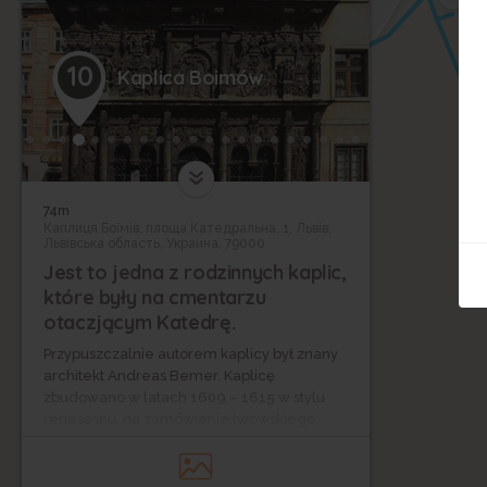
10
Kaplica Boimów
74m
Каплиця Боїмів, площа Катедральна, 1, Львів,
Львівська область, Украина, 79000
Jest to jedna z rodzinnych kaplic,
które były na cmentarzu
otaczjącym Katedrę.
Przypuszczalnie autorem kaplicy był znany
architekt Andreas Bemer. Kaplicę
zbudowano w latach 1609 – 1615 w stylu
renesasnu, na zamówienie lwowskiego
patrycjusza i kupca węgierskiego Jerzego
Boima.