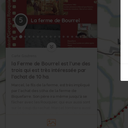
5
La ferme de Bourrel
Carte Goutrens
la Ferme de Bourrel est l'une des
trois qui est très intéressée par
l'achat de 10 ha.
Marcel, le fils de la ferme, est très impliqué
par l'achat des 10ha de la ferme de
7
Biquefarre. Son père ira même jusqu'à se
fâcher avec les Rouquier, qui eux aussi sont
sur le coup du rachat. Marcel tombera aussi
malade après avoir pris du pesticide sur la
tête, ce qui permettra à Georges Rouquier
de faire dire ce qu'il pense de cette