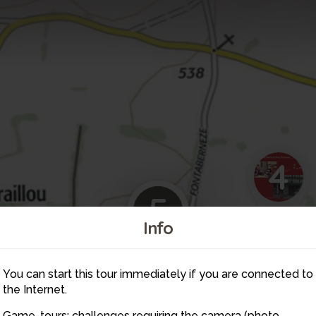
4
5
Info
You can start this tour immediately if you are connected to
the Internet.
Game-tours: challenges requiring the camera (photo