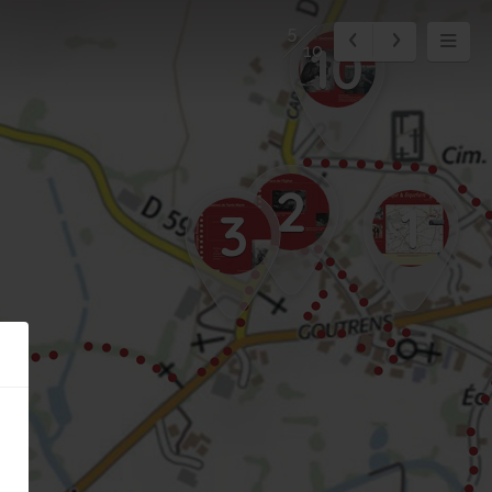
5
10
10
2
1
3