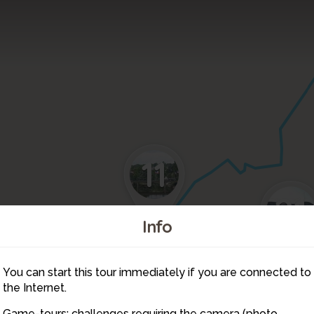
11
21
Info
You can start this tour immediately if you are connected to
12
the Internet.
Game-tours: challenges requiring the camera (photo