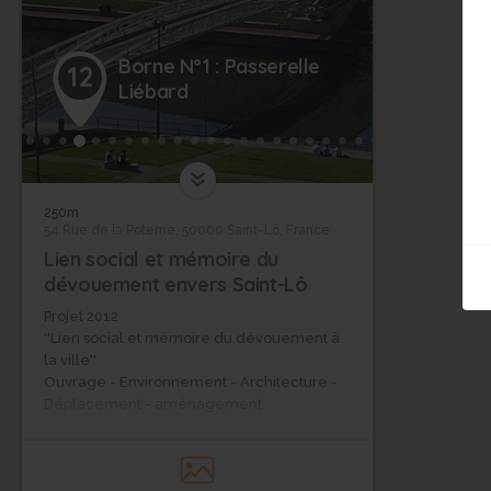
Borne N°1 : Passerelle
12
Liébard
250m
54 Rue de la Poterne, 50000 Saint-Lô, France
Lien social et mémoire du
dévouement envers Saint-Lô
Projet 2012
''Lien social et mémoire du dévouement à
la ville''
Ouvrage - Environnement - Architecture -
Déplacement - aménagement
En 1932, une passerelle piétonnière en
béton fut inaugurée pour répondre au