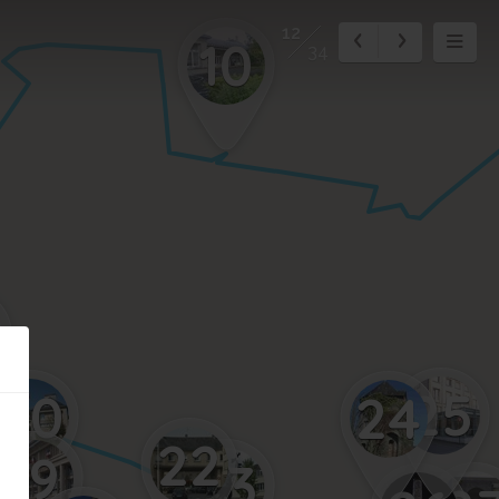
12
10
34
25
20
24
22
19
23