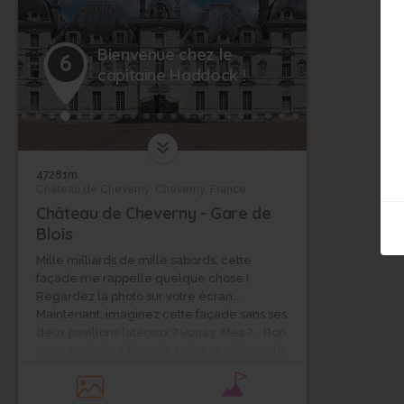
Bienvenue chez le
6
capitaine Haddock !
47281m
Château de Cheverny, Cheverny, France
Château de Cheverny - Gare de
Blois
Mille milliards de mille sabords, cette
façade me rappelle quelque chose !
Regardez la photo sur votre écran...
Maintenant, imaginez cette façade sans ses
deux pavillons latéraux ? Vous y êtes ?... Bon
sang, mais c’est bien sûr ! C’est Moulinsart, le
château du capitaine Haddock, dans Tintin !