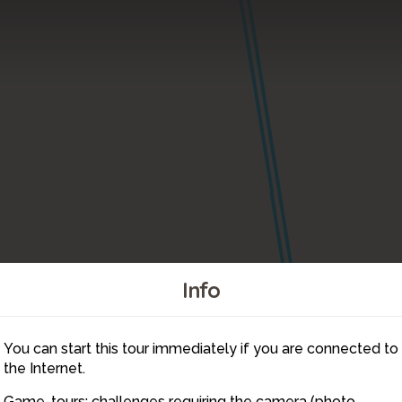
Info
You can start this tour immediately if you are connected to
6
the Internet.
Game-tours: challenges requiring the camera (photo