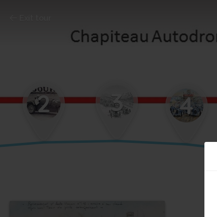
Exit tour
3
2
4