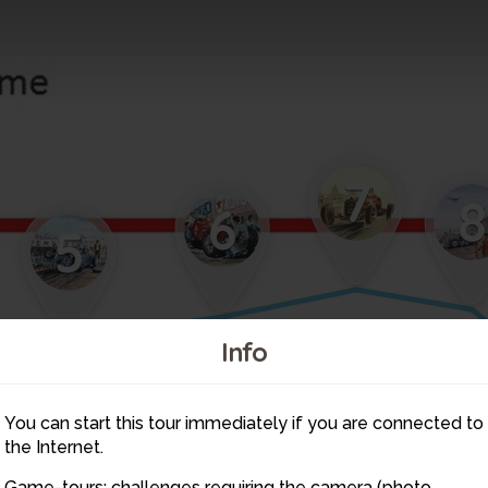
7
8
6
5
Info
You can start this tour immediately if you are connected to
the Internet.
Game-tours: challenges requiring the camera (photo