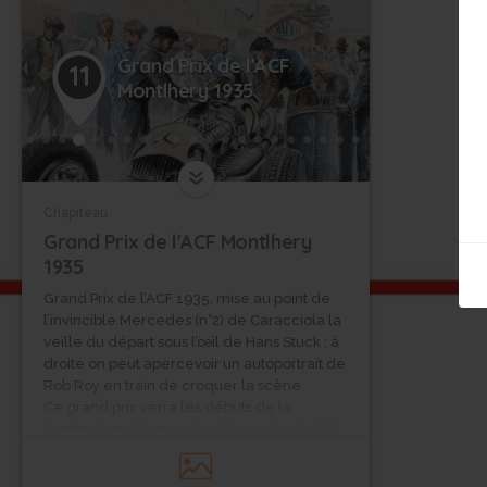
Grand Prix de l'ACF
11
Montlhery 1935
Chapiteau
Grand Prix de l'ACF Montlhery
1935
Grand Prix de l’ACF 1935, mise au point de
l’invincible Mercedes (n°2) de Caracciola la
veille du départ sous l’œil de Hans Stuck ; à
droite on peut apercevoir un autoportrait de
Rob Roy en train de croquer la scène.
Ce grand prix verra les débuts de la
domination allemande. 40 tours de 12.500
km en Formule Internationale, a parcourir
sue le circuit routier, mais la commission