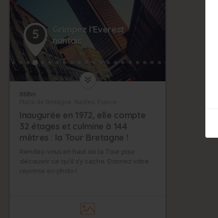
Grimpez l'Everest
5
nantais
868m
Place de Bretagne, Nantes, France
Inaugurée en 1972, elle compte
32 étages et culmine à 144
mètres : la Tour Bretagne !
Rendez-vous en haut de la Tour pour
découvrir ce qu'il s'y cache. Donnez votre
réponse en photo !