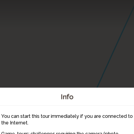
Info
You can start this tour immediately if you are connected to
5
the Internet.
Game-tours: challenges requiring the camera (photo