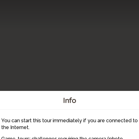
Info
You can start this tour immediately if you are connected to
4
the Internet.
Game-tours: challenges requiring the camera (photo