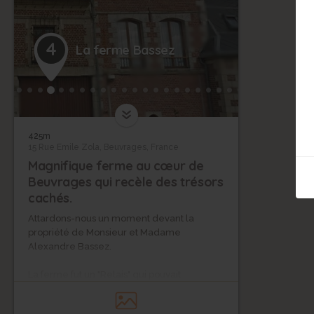
4
La ferme Bassez
425m
15 Rue Emile Zola, Beuvrages, France
Magnifique ferme au cœur de
Beuvrages qui recèle des trésors
cachés.
Attardons-nous un moment devant la
propriété de Monsieur et Madame
Alexandre Bassez.
La ferme fut un "Relais" qui pouvait
accueillir jusqu'à une quarantaine
d'attelages hippomobiles. Durant leur halte,