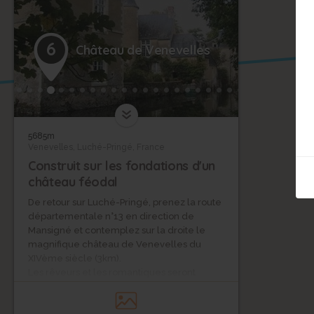
6
Château de Venevelles
5685m
Venevelles, Luché-Pringé, France
Construit sur les fondations d'un
château féodal
De retour sur Luché-Pringé, prenez la route
départementale n°13 en direction de
Mansigné et contemplez sur la droite le
magnifique château de Venevelles du
XIVème siècle (3km).
Les rêveurs et les romantiques seront
séduits par les douves et la porte d'entrée.