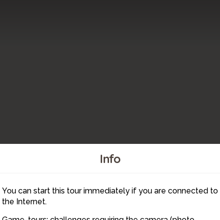
Info
You can start this tour immediately if you are connected to
6
the Internet.
Game-tours: challenges requiring the camera (photo