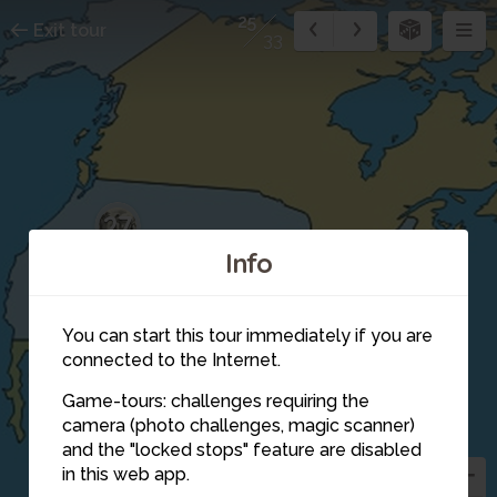
25
Exit tour
33
27
Info
23
You can start this tour immediately if you are
connected to the Internet.
Game-tours: challenges requiring the
camera (photo challenges, magic scanner)
26
25
and the "locked stops" feature are disabled
in this web app.