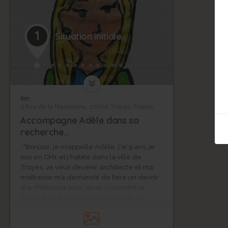
1
Situation initiale
6m
3 Rue de la Madeleine, 10000 Troyes, France
Accompagne Adèle dans sa
recherche...
-"Bonjour, je m’appelle Adèle, j'ai 9 ans, je
suis en CM1 et j’habite dans la ville de
Troyes. Je veux devenir architecte et ma
maîtresse m’a demandé de faire un devoir
d'architecture pour savoir comment la
lumière rentre dans des bâtiments. Je
voudrais montrer notre belle ville historique
de Troyes et je voudrais montrer l’évolution