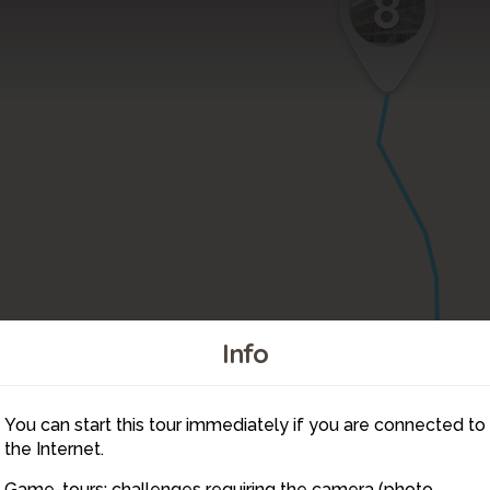
9
8
Info
You can start this tour immediately if you are connected to
2
1
3
the Internet.
Game-tours: challenges requiring the camera (photo