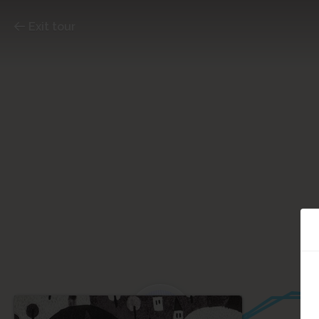
Exit tour
5