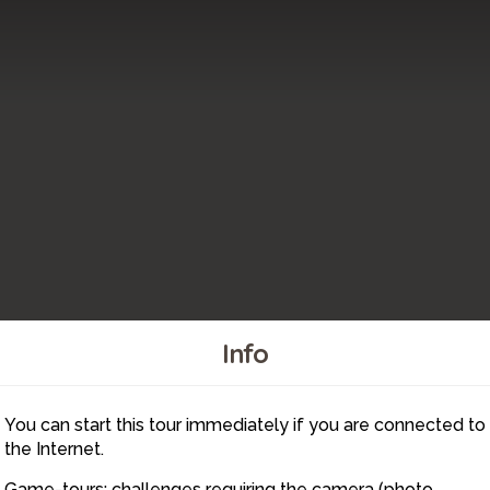
Info
You can start this tour immediately if you are connected to
4
the Internet.
Game-tours: challenges requiring the camera (photo