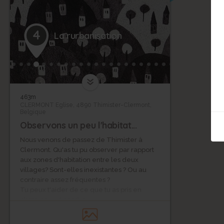
4
La rurbanisation
463m
CLERMONT Eglise, 4890 Thimister-Clermont,
Belgique
Observons un peu l'habitat...
Nous venons de passez de Thimister à
Clermont. Qu'as tu pu observer par rapport
aux zones d'habitation entre les deux
villages? Sont-elles inexistantes ? Ou au
contraire assez fréquentes ?
Tu peux t'aider de ce que tu as pris en
photo pour répondre..
À la fin de l'étape, effectuer un court clip