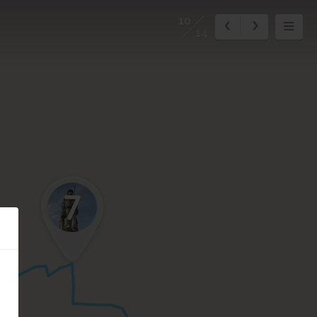
10
14
7