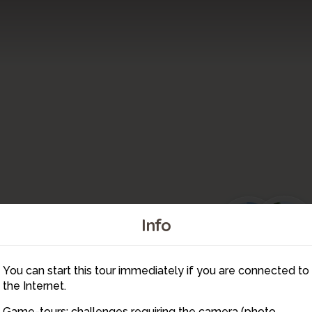
8
9
Info
11
You can start this tour immediately if you are connected to
10
the Internet.
Game-tours: challenges requiring the camera (photo