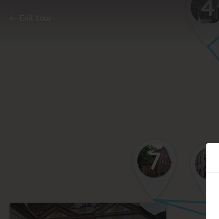
4
Exit tour
7
6