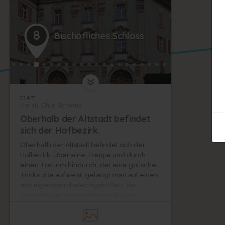
8
Bischöfliches Schloss
114m
Hof 19, Chur, Schweiz
Oberhalb der Altstadt befindet
sich der Hofbezirk.
Oberhalb der Altstadt befindet sich der
Hofbezirk. Über eine Treppe und durch
einen Torturm hindurch, der eine gotische
Trinkstube aufweist, gelangt man auf einen
ansteigenden dreieckigen Platz, der
beidseits von den Domherrenhäusern
flankiert wird.