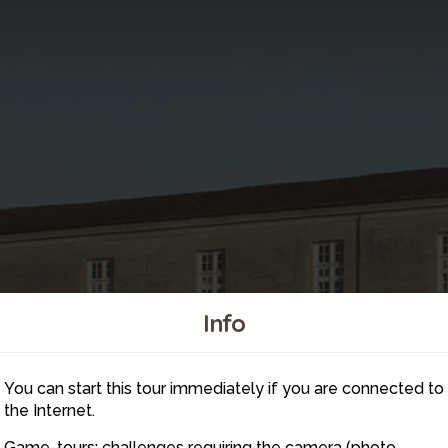
Info
You can start this tour immediately if you are connected to
6
5
the Internet.
Game-tours: challenges requiring the camera (photo