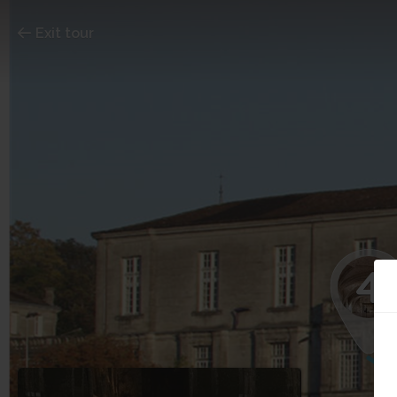
Exit tour
4