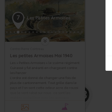
27
28
29
7
Les Petites Armoises
30
31
32
Centre Pierre Cointreau
33
Les petites Armoises Mai 1940
Les « Petites Armoises » le 11éme régiment
34
Cuirassé y fut anéanti en chargeant contre
les Panzer
35
L'ordre est donné de changer une fois de
36
plus de cantonnement. Tout grille dans le
pays et l'on sent cette odeur acre de roussi
38
37
que le vent rabat sur nous : ce sont les
étables qui brûlent avec les animaux.
Nous revenons aux voitures : elles ont
39
beaucoup souffert, elles aussi. Pneus