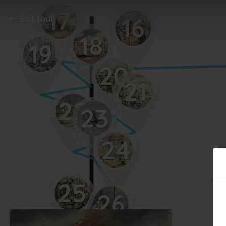
17
16
Exit tour
18
19
20
21
22
23
24
25
26