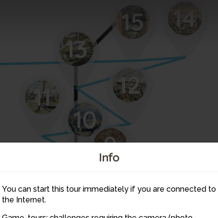
14
15
13
12
11
10
9
Info
8
You can start this tour immediately if you are connected to
7
the Internet.
Game-tours: challenges requiring the camera (photo