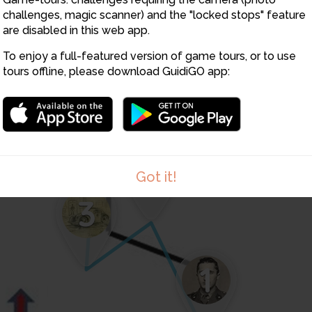
challenges, magic scanner) and the "locked stops" feature
6
are disabled in this web app.
5
To enjoy a full-featured version of game tours, or to use
tours offline, please download GuidiGO app:
4
2
Got it!
3
1